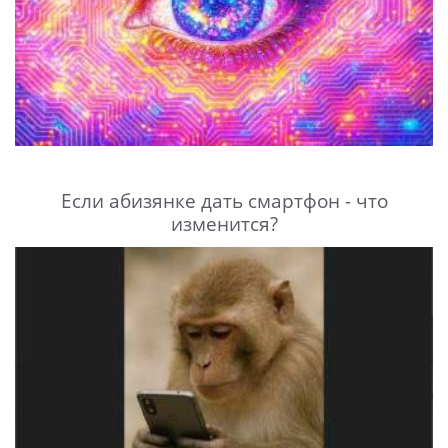
Если абизянке дать смартфон - что
изменится?