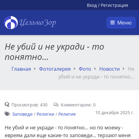
Вход
/
Регистрация
ЦельноЗор
Меню
Не убий и не укради - то
понятно...
Главная
Фотогалерея
Фото
Новости
Не
убий и не укради - то понятно...
Просмотров: 430
Комментарии: 0
10 декабря 2025 г.
Заповеди
/
Религии
/
Религия
Не убий и не укради - то понятно... но по моему -
евреям дали еще какие-то заповеди... терзают меня