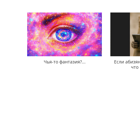
Чья-то фантазия?...
Если абизян
что