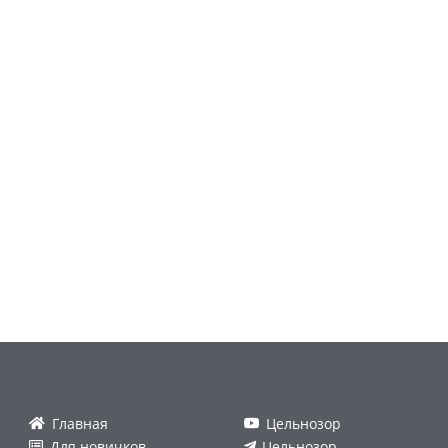
Главная
Цельнозор
Для новичков
Цельнозор