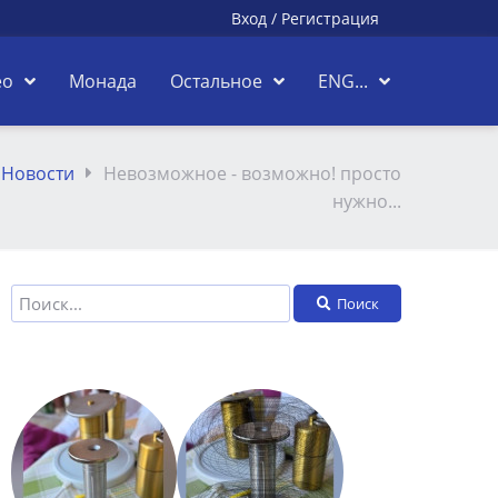
Вход
/
Регистрация
ео
Монада
Остальное
ENG...
Новости
Невозможное - возможно! просто
нужно...
Поиск