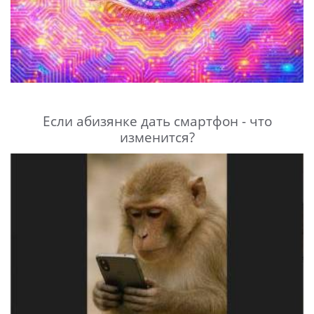
Если абизянке дать смартфон - что
изменится?