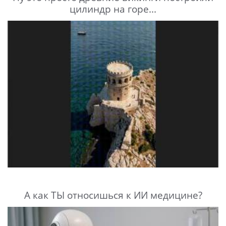
цилиндр на горе...
А как ТЫ относишься к ИИ медицине?