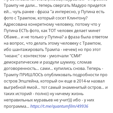
Трампу не дали... теперь свергать Мадуро придется
ей... чуть ранее - фраза "а интересно, у Путина есть
фото с Трампом, который сосет Клинтону?
Адресована конкретному человеку, потому что у
Путина ЕСТЬ фото, как ТОТ человек делает минет
Обаме... и не только у Путина? а фраза была ответом
на вопрос, что делать этому человеку с Трампом,
ибо шантажировать Трампа - нечем) но про этот
"нюанс" с контекстом - умолчали "СМИ"
демократические и раздули шумиху, сломав
договоренность... сами... купились снова. Теперь -
Трампу ПРИШЛОСЬ опубликовать подробности про
остров Эпштейна, который он еще в 2014-м назвал
выгребной ямой... тот самый знаменитый остров... и
таких историй - полно) ну ничему жизнь
неправильных муравьев не учит))) ибо - у них
программа...
https://t.me/quantumfilm/49936