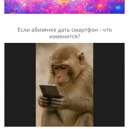
Если абизянке дать смартфон - что
изменится?