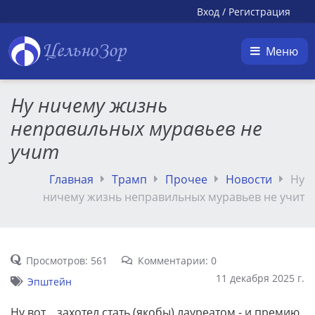
Вход
/
Регистрация
ЦельноЗор
Меню
Ну ничему жизнь
неправильных муравьев не
учит
Главная
Трамп
Прочее
Новости
Ну
ничему жизнь неправильных муравьев не учит
Просмотров: 561
Комментарии: 0
11 декабря 2025 г.
Эпштейн
Ну вот... захотел стать (якобы) лауреатом - и премию