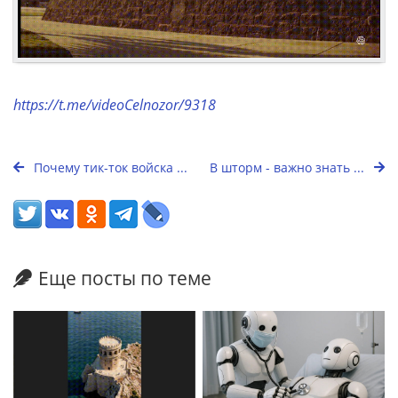
https://t.me/videoCelnozor/9318
Почему тик-ток войска ...
В шторм - важно знать ...
Еще посты по теме