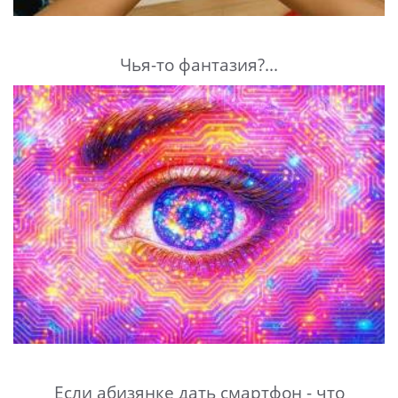
Чья-то фантазия?...
Если абизянке дать смартфон - что