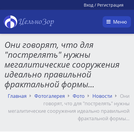
Вход
/
Регистрация
ЦельноЗор
Меню
Они говорят, что для
"пострелять" нужны
мегалитические сооружения
идеально правильной
фрактальной формы...
Главная
Фотогалерея
Фото
Новости
Они
говорят, что для "пострелять" нужны
мегалитические сооружения идеально правильной
фрактальной формы...