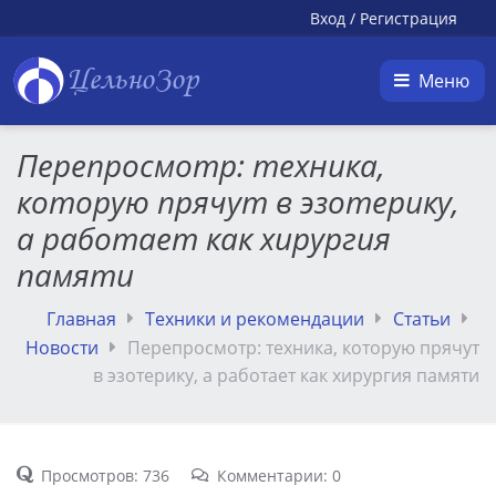
Вход
/
Регистрация
ЦельноЗор
Меню
Перепросмотр: техника,
которую прячут в эзотерику,
а работает как хирургия
памяти
Главная
Техники и рекомендации
Статьи
Новости
Перепросмотр: техника, которую прячут
в эзотерику, а работает как хирургия памяти
Просмотров: 736
Комментарии: 0