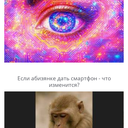
Если абизянке дать смартфон - что
изменится?