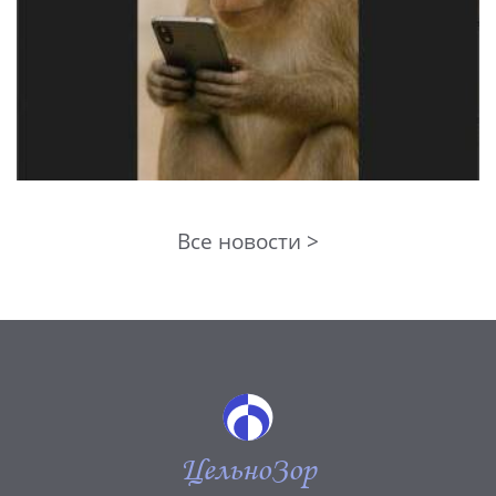
Все новости >
ЦельноЗор