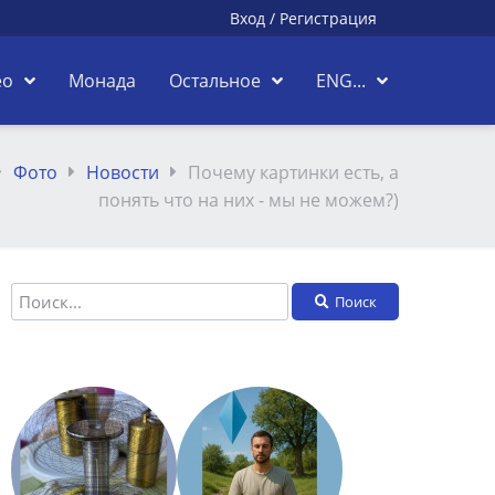
Вход
/
Регистрация
ео
Монада
Остальное
ENG...
Фото
Новости
Почему картинки есть, а
понять что на них - мы не можем?)
Поиск