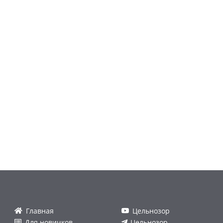
Главная
Цельнозор
Для новичков
Цельнозор