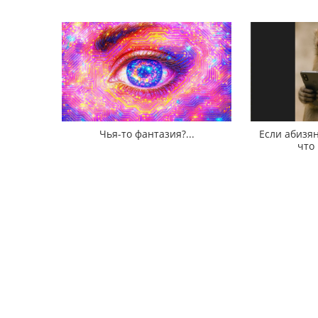
Чья-то фантазия?...
Если абизян
что