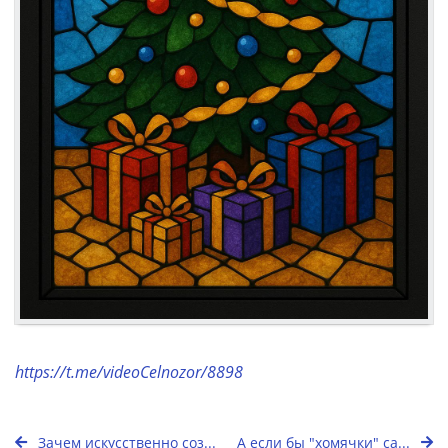
https://t.me/videoCelnozor/8898
Зачем искусственно соз...
А если бы "хомячки" са...