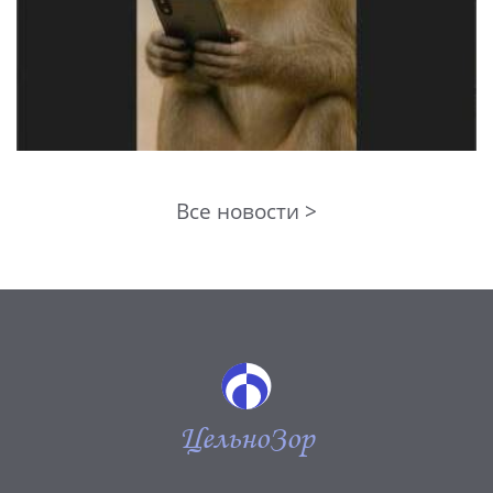
Все новости >
ЦельноЗор