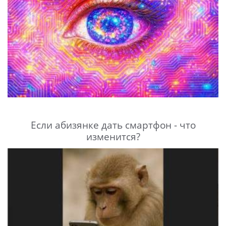
Если абизянке дать смартфон - что
изменится?