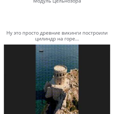
Модуль Цельнозора
Ну это просто древние викинги построили
цилиндр на горе...