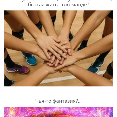
быть и жить - в команде?
Чья-то фантазия?...