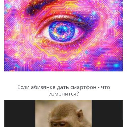
Если абизянке дать смартфон - что
изменится?