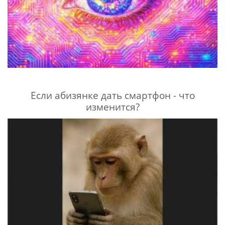
Если абизянке дать смартфон - что
изменится?