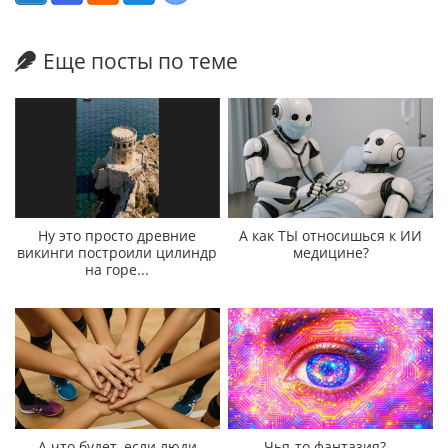
Еще посты по теме
Ну это просто древние
А как ТЫ относишься к ИИ
викинги построили цилиндр
медицине?
на горе...
А что будет, если люди
Чья-то фантазия?...