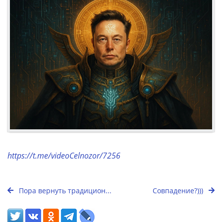
https://t.me/videoCelnozor/7256
Пора вернуть традицион...
Совпадение?)))