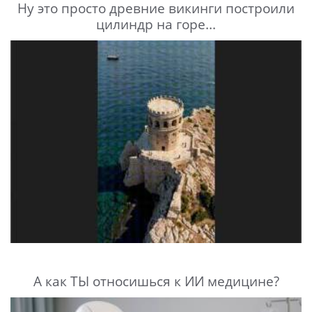
Ну это просто древние викинги построили
цилиндр на горе...
А как ТЫ относишься к ИИ медицине?