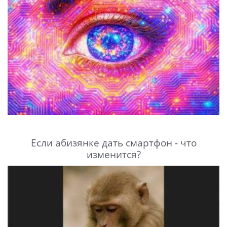
Если абизянке дать смартфон - что
изменится?