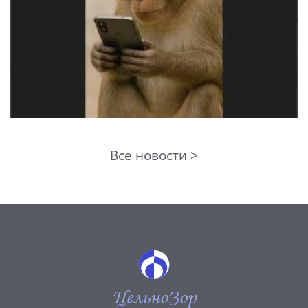
Все новости >
ЦельноЗор