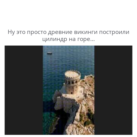
Ну это просто древние викинги построили
цилиндр на горе...