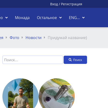
Вход
/
Регистрация
ео
Монада
Остальное
ENG...
ея
Фото
Новости
Придумай название)
Поиск