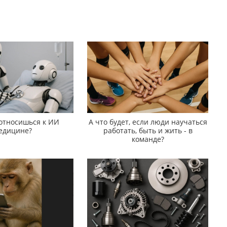
 относишься к ИИ
А что будет, если люди научаться
едицине?
работать, быть и жить - в
команде?