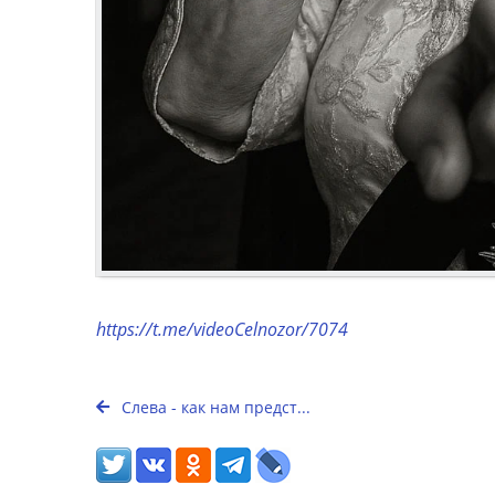
https://t.me/videoCelnozor/7074
Слева - как нам предст...