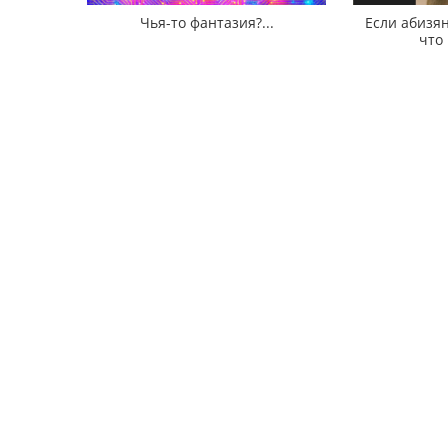
Чья-то фантазия?...
Если абизян
что