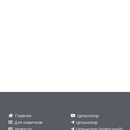
Главная
Цельнозор
Для новичков
Цельнозор
Новости
Цельнозор (новостной)