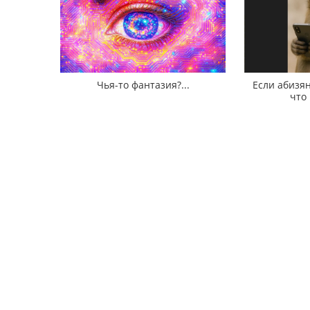
Чья-то фантазия?...
Если абизян
что