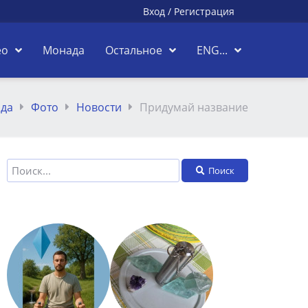
Вход
/
Регистрация
ео
Монада
Остальное
ENG...
да
Фото
Новости
Придумай название
Поиск