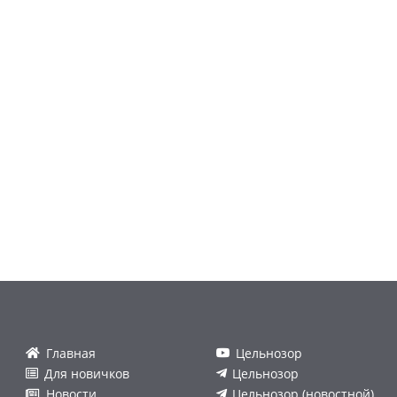
Главная
Цельнозор
Для новичков
Цельнозор
Новости
Цельнозор (новостной)