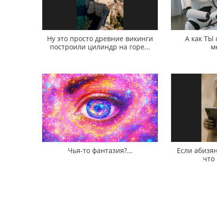
Ну это просто древние викинги
А как ТЫ
построили цилиндр на горе...
м
Чья-то фантазия?...
Если абизян
что