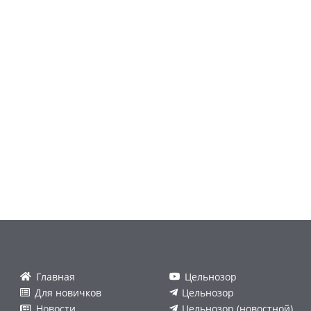
Главная
Цельнозор
Для новичков
Цельнозор
Новости
Цельнозор (новостной)