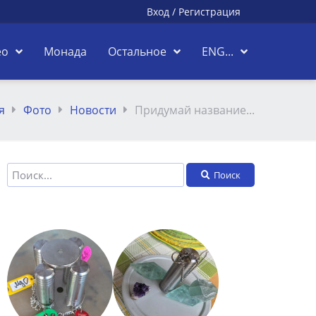
Вход
/
Регистрация
ео
Монада
Остальное
ENG...
я
Фото
Новости
Придумай название...
Поиск