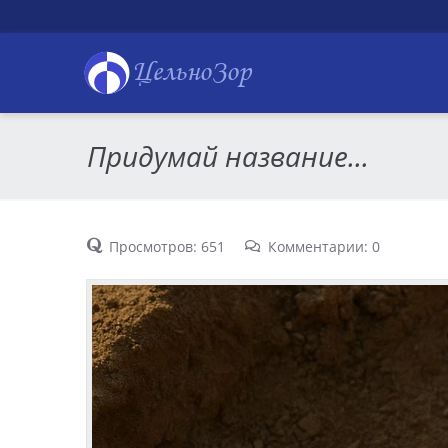
ЦельноЗор
Придумай название...
Просмотров: 651
Комментарии: 0