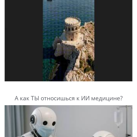
А как ТЫ относишься к ИИ медицине?