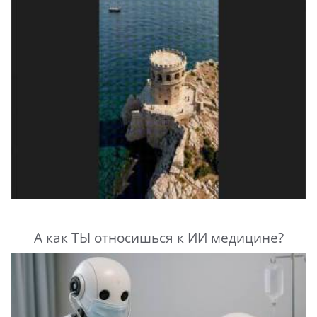
А как ТЫ относишься к ИИ медицине?