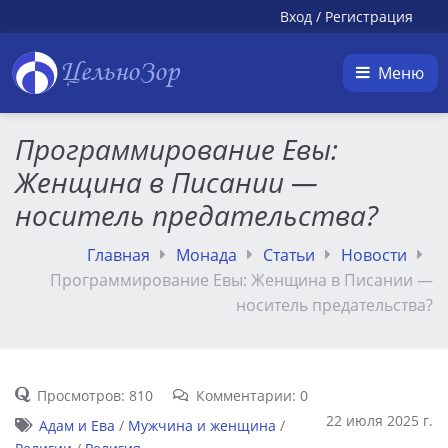
Вход
/
Регистрация
ЦельноЗор
Меню
Программирование Евы:
Женщина в Писании —
носитель предательства?
Главная
Монада
Статьи
Новости
Программирование Евы: Женщина в Писании —
носитель предательства?
Просмотров: 810
Комментарии: 0
22 июля 2025 г.
Адам и Ева
/
Мужчина и женщина
/