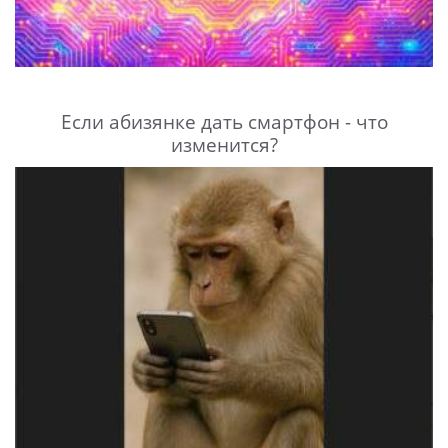
Если абизянке дать смартфон - что
изменится?