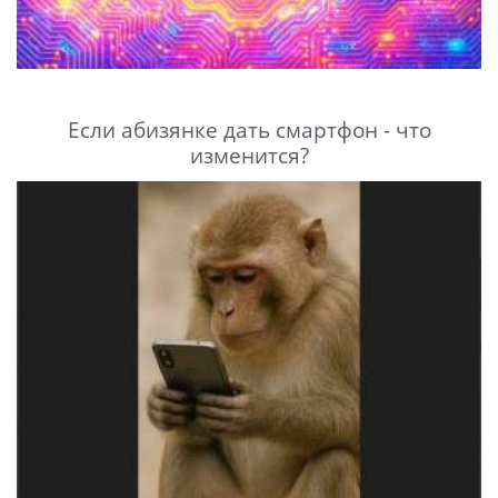
Если абизянке дать смартфон - что
изменится?