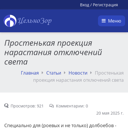
Вход
/
Регистрация
ЦельноЗор
Меню
Простенькая проекция
нарастания отключений
света
Главная
Статьи
Новости
Простенькая
проекция нарастания отключений света
Просмотров: 921
Комментарии: 0
20 мая 2025 г.
Специально для (роевых и не только) долбоебов -