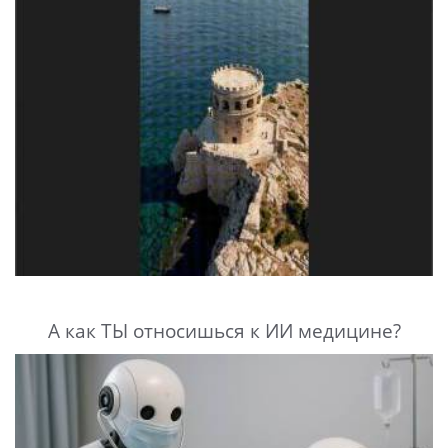
А как ТЫ относишься к ИИ медицине?