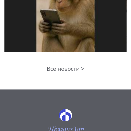
Все новости >
ЦельноЗор