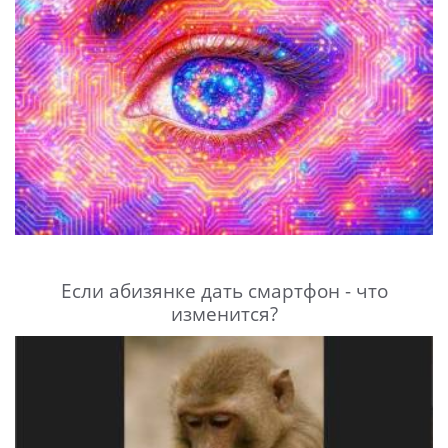
Если абизянке дать смартфон - что
изменится?