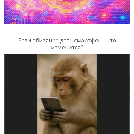
Если абизянке дать смартфон - что
изменится?