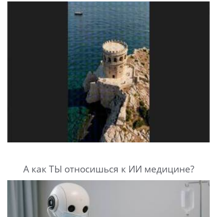
А как ТЫ относишься к ИИ медицине?