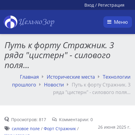
Вход
/
Регистрация
ЦельноЗор
Меню
Путь к форту Стражник. 3
ряда "цистерн" - силового
поля...
Главная
Исторические места
Технологии
прошлого
Новости
Путь к форту Стражник. 3
ряда "цистерн" - силового поля...
Просмотров: 817
Комментарии: 0
26 июня 2025 г.
силовое поле
/
Форт Стражник
/