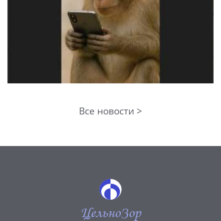
Все новости >
ЦельноЗор