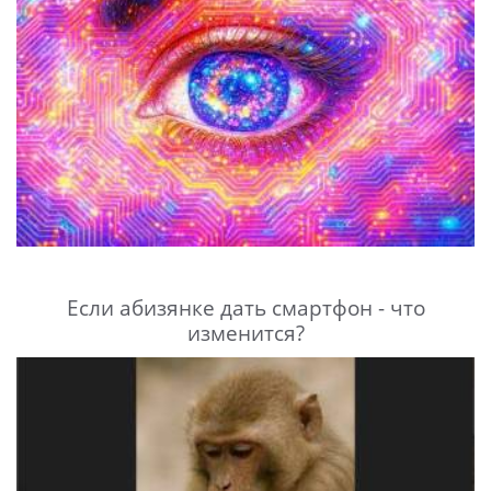
Если абизянке дать смартфон - что
изменится?