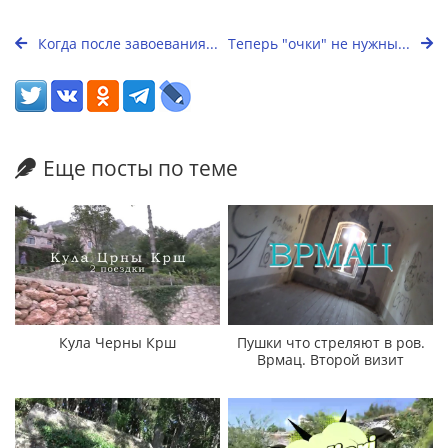
Когда после завоевания...
Теперь "очки" не нужны...
Еще посты по теме
Кула Черны Крш
Пушки что стреляют в ров.
Врмац. Второй визит