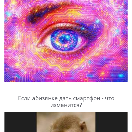
Если абизянке дать смартфон - что
изменится?