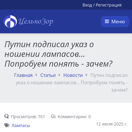
Вход
/
Регистрация
ЦельноЗор
Меню
Путин подписал указ о
ношении лампасов...
Попробуем понять - зачем?
Главная
Статьи
Новости
Путин подписал
указ о ношении лампасов... Попробуем понять -
зачем?
Просмотров: 761
Комментарии: 0
12 июля 2025 г.
Лампасы