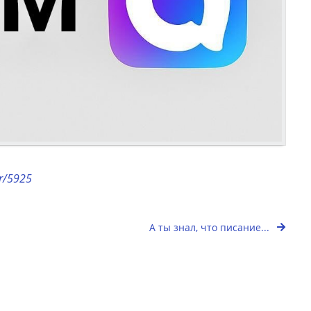
or/5925
А ты знал, что писание...