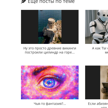
Еще посты по теме
Ну это просто древние викинги
А как ТЫ
построили цилиндр на горе...
м
Чья-то фантазия?...
Если абизян
что