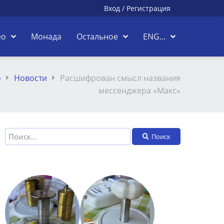
Вход
/
Регистрация
ео
Монада
Остальное
ENG...
о
Новости
Расшифрован смысл названия
мессенджера «Макс»
Поиск