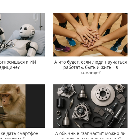
 относишься к ИИ
А что будет, если люди научаться
едицине?
работать, быть и жить - в
команде?
ке дать смартфон -
А обычные "запчасти" можно ли
 изменится?
использовать как-то иначе?