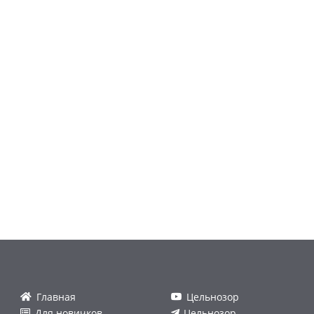
Главная
Цельнозор
Для новичков
Цельнозор