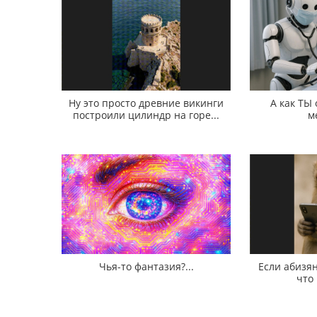
Ну это просто древние викинги
А как ТЫ
построили цилиндр на горе...
м
Чья-то фантазия?...
Если абизян
что