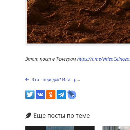
Этот пост в Телеграм
https://t.me/videoCelnoz
Это - порядок? Или - р...
Еще посты по теме