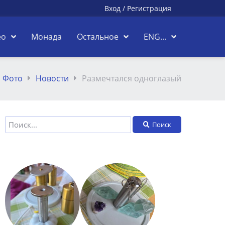
Вход
/
Регистрация
ео
Монада
Остальное
ENG...
Фото
Новости
Размечтался одноглазый
Поиск