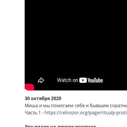
30 октября 2020
Миша и мы помогаем себе и бывшим соратни
Часть 1 -
https://celnozor.org/page/ritualy-proti
Это видео на других ресурсах