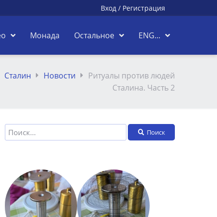
Вход
/
Регистрация
ео
Монада
Остальное
ENG...
Сталин
Новости
Ритуалы против людей
Сталина. Часть 2
Поиск