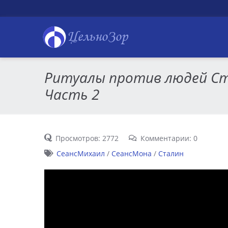
ЦельноЗор
Ритуалы против людей Ст
Часть 2
Просмотров: 2772
Комментарии: 0
СеансМихаил
/
СеансМона
/
Сталин