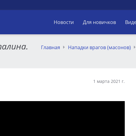
Новости
Для новичков
Вид
алина.
Главная
Нападки врагов (масонов)
1 марта 2021 г.