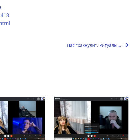
9
1418
html
Нас "хакнули". Ритуалы...