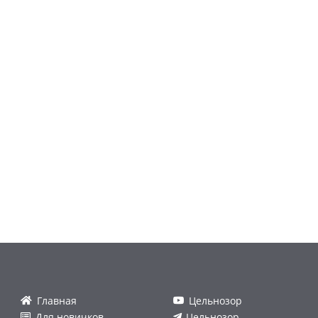
Главная
Цельнозор
Для новичков
Цельнозор