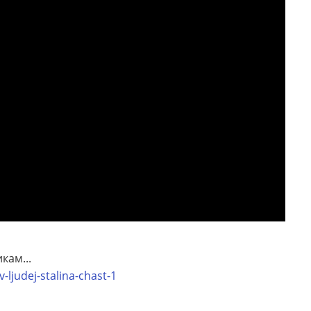
кам...
v-ljudej-stalina-chast-1