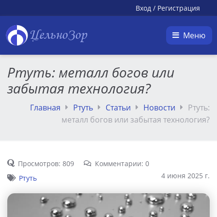
Вход
/
Регистрация
ЦельноЗор
Меню
Ртуть: металл богов или
забытая технология?
Главная
Ртуть
Статьи
Новости
Ртуть:
металл богов или забытая технология?
Просмотров: 809
Комментарии: 0
4 июня 2025 г.
Ртуть