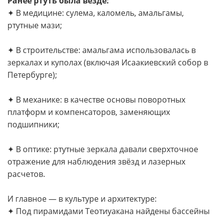
Ранее ртуть была везде:
✦ В медицине: сулема, каломель, амальгамы,
ртутные мази;
✦ В строительстве: амальгама использовалась в
зеркалах и куполах (включая Исаакиевский собор в
Петербурге);
✦ В механике: в качестве основы поворотных
платформ и компенсаторов, заменяющих
подшипники;
✦ В оптике: ртутные зеркала давали сверхточное
отражение для наблюдения звёзд и лазерных
расчетов.
И главное — в культуре и архитектуре:
✦ Под пирамидами Теотиуакана найдены бассейны