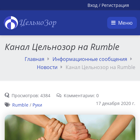
Вход
/
Регистрация
ЦельноЗор
Меню
Канал Цельнозор на Rumble
Главная
Информационные сообщения
Новости
Канал Цельнозор на Rumble
Просмотров: 4384
Комментарии: 0
17 декабря 2020 г.
Rumble
/
Руки