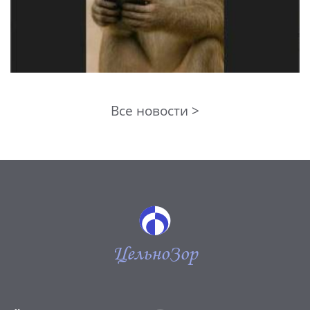
Все новости >
ЦельноЗор