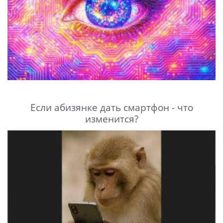
Если абизянке дать смартфон - что
изменится?