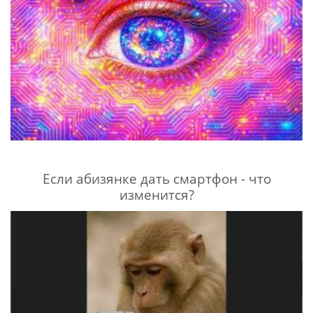
Если абизянке дать смартфон - что
изменится?