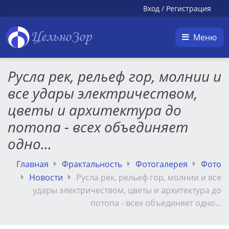
Вход
/
Регистрация
ЦельноЗор
Меню
Русла рек, рельеф гор, молнии и
все удары электричеством,
цветы и архитектура до
потопа - всех объединяет
одно...
Главная
Фрактальность
Фотогалерея
Фото
Новости
Русла рек, рельеф гор, молнии и все
удары электричеством, цветы и архитектура до
потопа - всех объединяет одно...