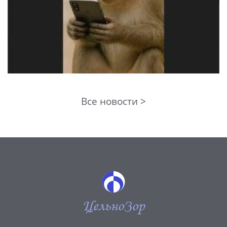
Все новости >
ЦельноЗор