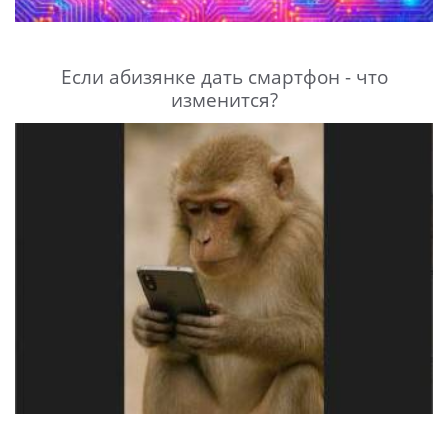
Если абизянке дать смартфон - что
изменится?