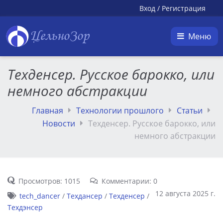
Вход
/
Регистрация
ЦельноЗор
Меню
Техденсер. Русское барокко, или
немного абстракции
Главная
Технологии прошлого
Статьи
Новости
Техденсер. Русское барокко, или
немного абстракции
Просмотров: 1015
Комментарии: 0
12 августа 2025 г.
tech_dancer
/
Техдансер
/
Техденсер
/
Техдэнсер