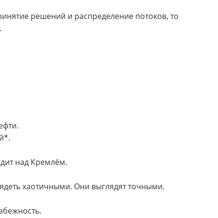
ринятие решений и распределение потоков, то
.
ефти.
й*.
сидит над Кремлём.
лядеть хаотичными. Они выглядят точными.
збежность.