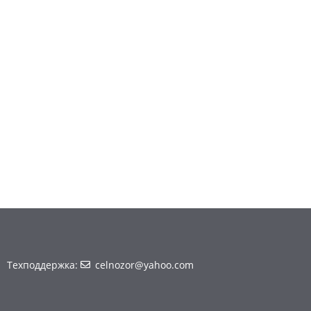
Техподдержка:
celnozor@yahoo.com