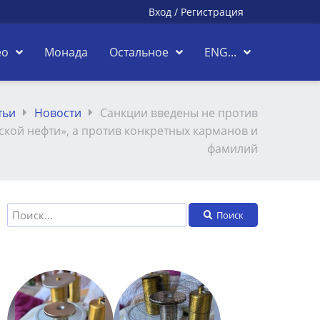
Вход
/
Регистрация
ео
Монада
Остальное
ENG...
тьи
Новости
Санкции введены не против
ской нефти», а против конкретных карманов и
фамилий
Поиск