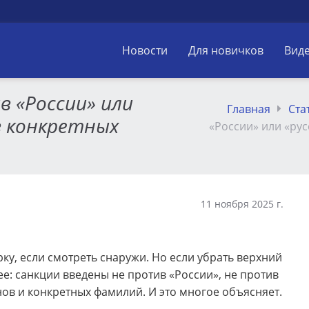
Новости
Для новичков
Вид
в «России» или
Главная
Ста
в конкретных
«России» или «рус
11 ноября 2025 г.
у, если смотреть снаружи. Но если убрать верхний
ее: санкции введены не против «России», не против
нов и конкретных фамилий. И это многое объясняет.