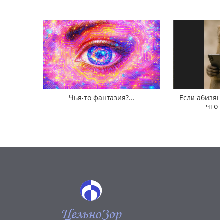
Чья-то фантазия?...
Если абизян
что
ЦельноЗор