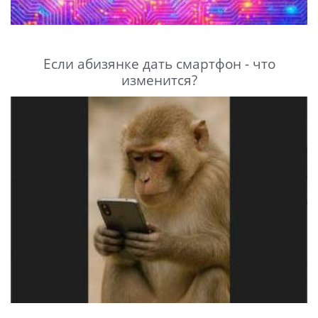
Если абизянке дать смартфон - что
изменится?