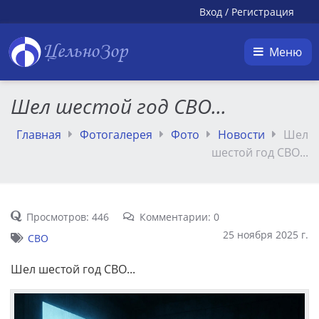
Вход
/
Регистрация
ЦельноЗор
Меню
Шел шестой год СВО...
Главная
Фотогалерея
Фото
Новости
Шел
шестой год СВО...
Просмотров: 446
Комментарии: 0
25 ноября 2025 г.
СВО
Шел шестой год СВО...