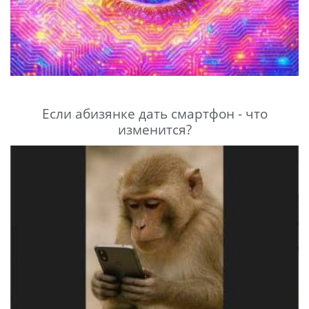
Если абизянке дать смартфон - что
изменится?