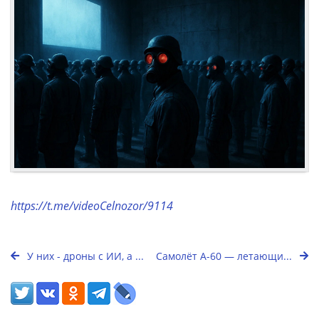
https://t.me/videoCelnozor/9114
У них - дроны с ИИ, а ...
Самолёт А-60 — летающи...