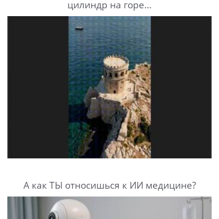
цилиндр на горе...
А как ТЫ относишься к ИИ медицине?