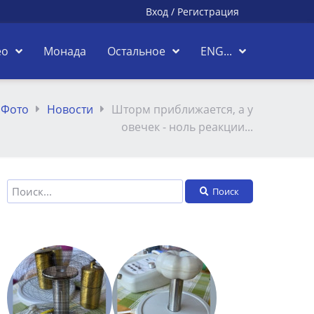
Вход
/
Регистрация
ео
Монада
Остальное
ENG...
Фото
Новости
Шторм приближается, а у
овечек - ноль реакции...
Поиск