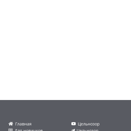
Главная
Цельнозор
Для новичков
Цельнозор