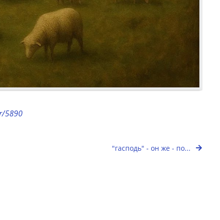
or/5890
"гасподь" - он же - по...