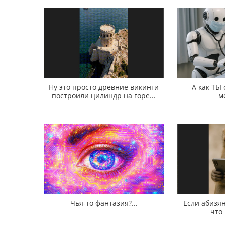
Ну это просто древние викинги
А как ТЫ
построили цилиндр на горе...
м
Чья-то фантазия?...
Если абизян
что