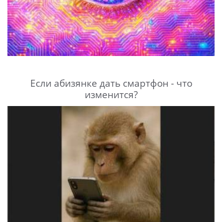
Если абизянке дать смартфон - что
изменится?