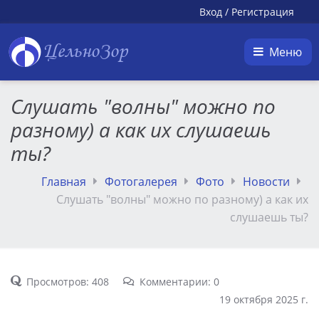
Вход
/
Регистрация
ЦельноЗор
Меню
Слушать "волны" можно по
разному) а как их слушаешь
ты?
Главная
Фотогалерея
Фото
Новости
Слушать "волны" можно по разному) а как их
слушаешь ты?
Просмотров: 408
Комментарии: 0
19 октября 2025 г.