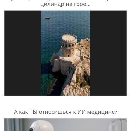
цилиндр на горе...
А как ТЫ относишься к ИИ медицине?