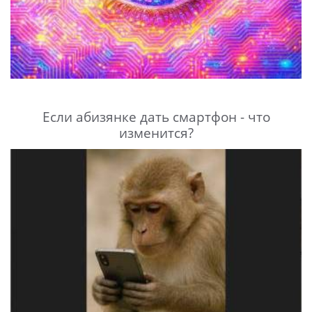
Если абизянке дать смартфон - что
изменится?