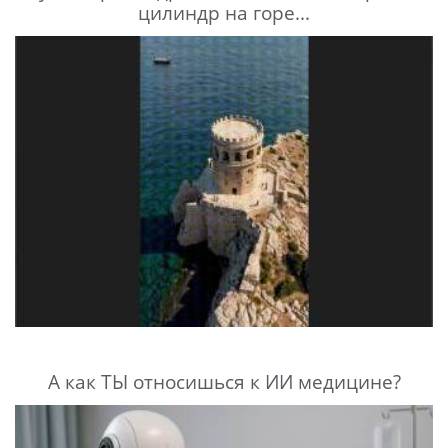
цилиндр на горе...
А как ТЫ относишься к ИИ медицине?