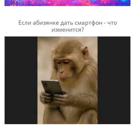
Если абизянке дать смартфон - что
изменится?