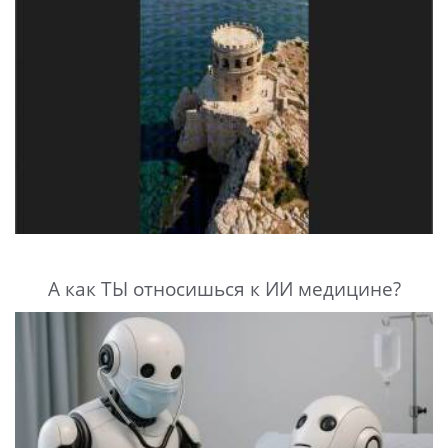
А как ТЫ относишься к ИИ медицине?