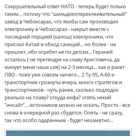
Сокрушительный ответ НАТО - теперь будет только
таким... потому что "шильдикопереклеивательный"
завод в Чебоксарах, что якобы сам производил
электронику в Чебоксарах - накрыт вместе с
последней порцией (калош) электроники, что
прислал Китай в обход санкций... но более - не
пришлет, ибо огребет не по детски... Гераней
осталось ( не претендуя на славу Арестовича, да
минует меня чаша сия) на 2-3 месяца... как и ракет
ПВО - тоже уже совсем ничего... 2 Ту-95, А-60 и
транспортник грохнуты вчера, много стратегов и
транспортников - чуть ранее, сколько подлодок
реально на плаву? откуда инфа? опять некий
"инсайт"... источников можно не искать. Просто - все
снова в очередной раз сбудется. Опять - не сразу,
так что особо одаренным - будет незаметно...