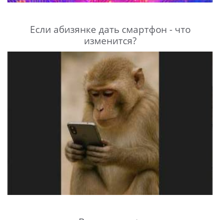
Если абизянке дать смартфон - что
изменится?