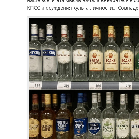
наше всё! И эта мысль начала внедряться в с
КПСС и осуждения культа личности... Совпад