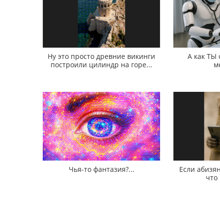
Ну это просто древние викинги
А как ТЫ
построили цилиндр на горе...
м
Чья-то фантазия?...
Если абизян
что