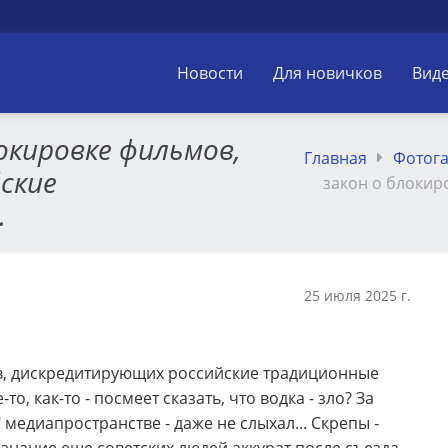
Новости
Для новичков
Вид
окировке фильмов,
Главная
Фотог
ские
закон о блокир
.
25 июля 2025 г.
в, дискредитирующих российские традиционные
-то, как-то - посмеет сказать, что водка - зло? За
 медиапространстве - даже не слыхал... Скрепы -