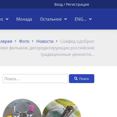
Вход
/
Регистрация
ео
Монада
Остальное
ENG...
алерея
Фото
Новости
Совфед одобрил
овке фильмов, дискредитирующих российские
традиционные ценности...
Поиск