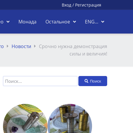
Вход
/
Регистрация
ео
Монада
Остальное
ENG...
то
Новости
Срочно нужна демонстрация
силы и величия!
Поиск