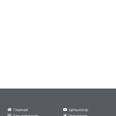
Главная
Цельнозор
Для новичков
Цельнозор