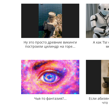
Ну это просто древние викинги
А как ТЫ
построили цилиндр на горе...
м
Чья-то фантазия?...
Если абизян
что