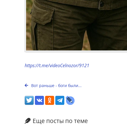
https://t.me/videoCelnozor/9121
Вот раньше - боги были...
Еще посты по теме