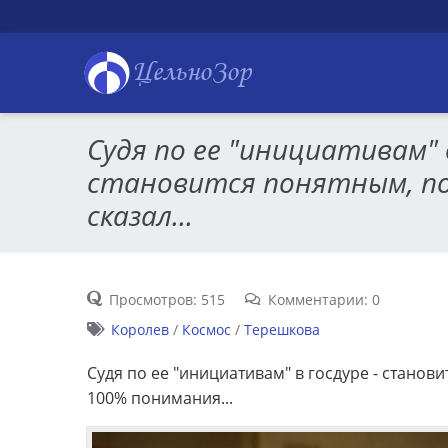
ЦельноЗор
Судя по ее "инициативам" в
становится понятным, по
сказал...
Просмотров: 515
Комментарии: 0
Королев
/
Космос
/
Терешкова
Судя по ее "инициативам" в госдуре - станови
100% понимания...