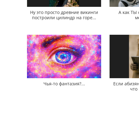
Ну это просто древние викинги
А как ТЫ
построили цилиндр на горе...
м
Чья-то фантазия?...
Если абизян
что