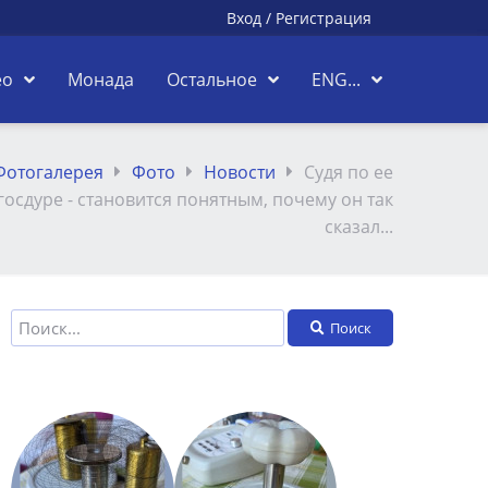
Вход
/
Регистрация
ео
Монада
Остальное
ENG...
Фотогалерея
Фото
Новости
Судя по ее
госдуре - становится понятным, почему он так
сказал...
Поиск