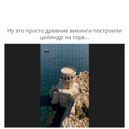
Ну это просто древние викинги построили
цилиндр на горе...