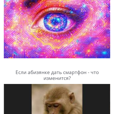
Если абизянке дать смартфон - что
изменится?