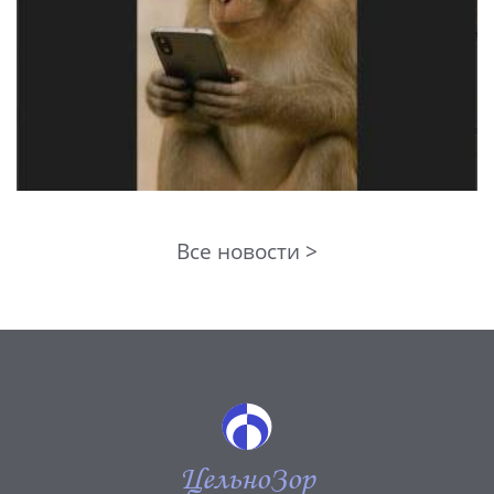
Все новости >
ЦельноЗор