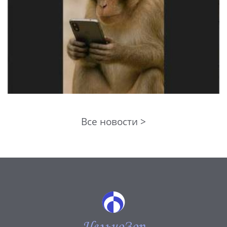
Все новости >
ЦельноЗор