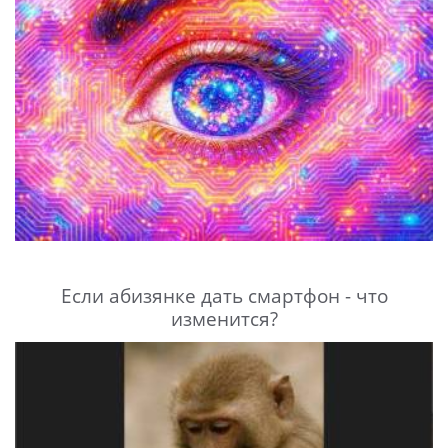
Если абизянке дать смартфон - что
изменится?