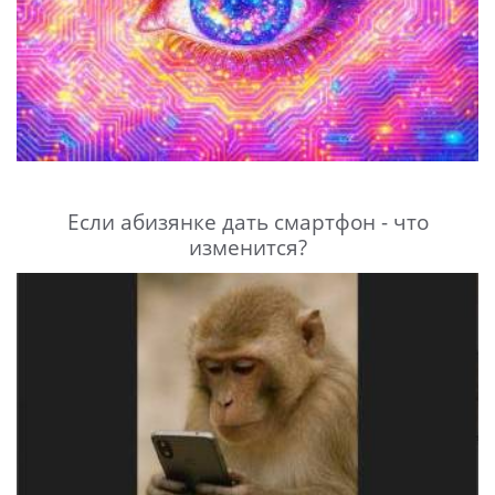
Если абизянке дать смартфон - что
изменится?