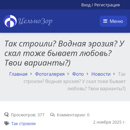
Вход
/
Регистрация
ЦельноЗор
Меню
Так строили? Водная эрозия? У
скал тоже бывает любовь?
Твои варианты?)
Главная
Фотогалерея
Фото
Новости
Так
строили? Водная эрозия? У скал тоже бывает
любовь? Твои варианты?)
Просмотров: 377
Комментарии: 0
2 ноября 2025 г.
Так строили