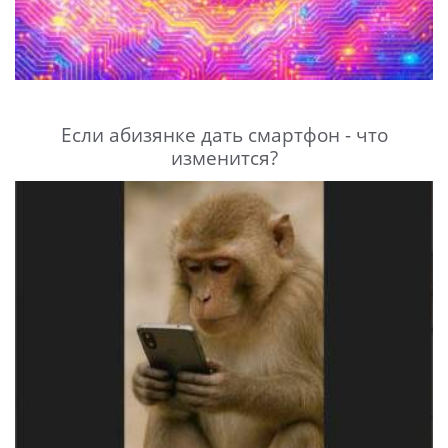
Если абизянке дать смартфон - что
изменится?