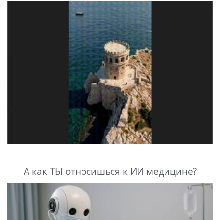
А как ТЫ относишься к ИИ медицине?