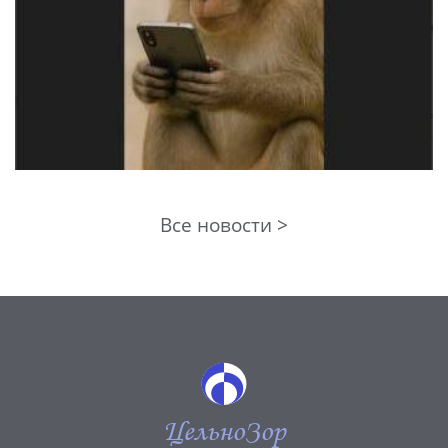
Все новости >
ЦельноЗор