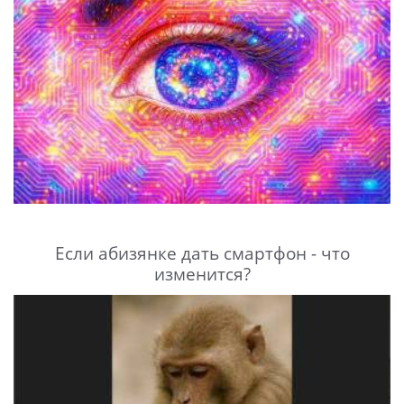
Если абизянке дать смартфон - что
изменится?