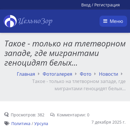
Вход
/
Регистрация
ЦельноЗор
Меню
Такое - только на тлетворном
западе, где мигрантами
геноцидят белых...
Главная
Фотогалерея
Фото
Новости
Такое - только на тлетворном западе, где
мигрантами геноцидят белых...
Просмотров: 382
Комментарии: 0
7 декабря 2025 г.
Политика
/
Урсула