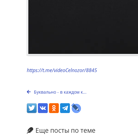
https://t.me/videoCelnozor/8845
Буквально - в каждом к...
Еще посты по теме