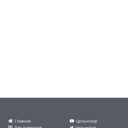
Главная
Цельнозор
Для новичков
Цельнозор