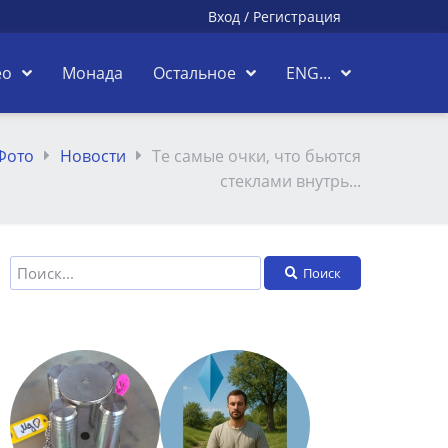
Вход
/
Регистрация
ео
Монада
Остальное
ENG...
Фото
Новости
Те самые очки, что бьются
стеклами внутрь...
Поиск