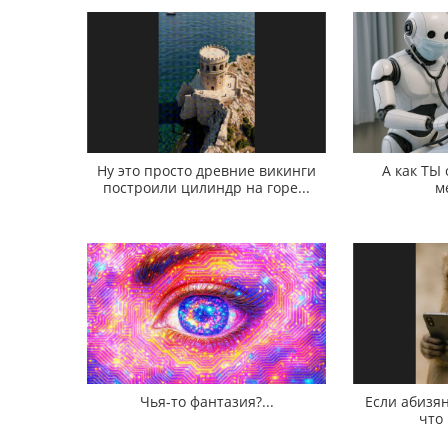
Ну это просто древние викинги
А как ТЫ
построили цилиндр на горе...
м
Чья-то фантазия?...
Если абизян
что