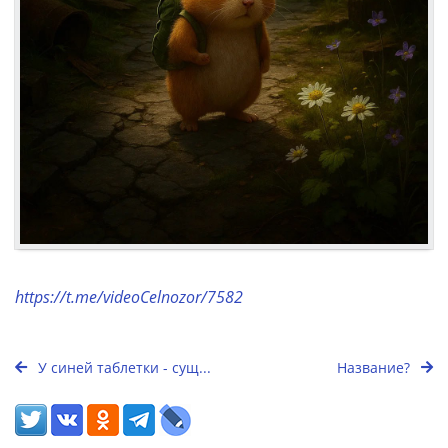
https://t.me/videoCelnozor/7582
У синей таблетки - сущ...
Название?