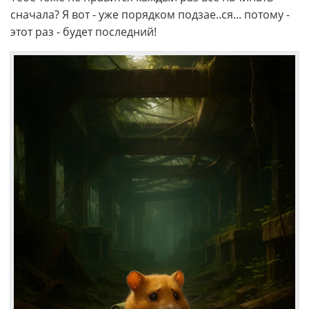
сначала? Я вот - уже порядком подзае..ся... потому -
этот раз - будет последний!