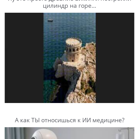
цилиндр на горе...
А как ТЫ относишься к ИИ медицине?