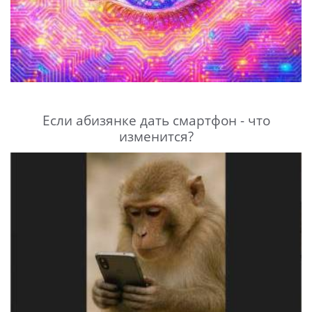
Если абизянке дать смартфон - что
изменится?