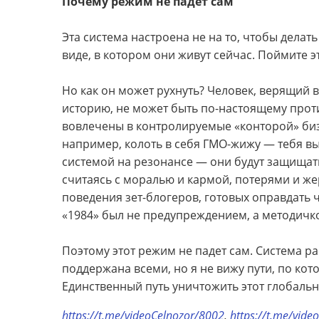
Почему режим не падет сам
Эта система настроена не на то, чтобы делат
виде, в котором они живут сейчас. Поймите э
Но как он может рухнуть? Человек, верящий
историю, не может быть по-настоящему проти
вовлечены в контролируемые «конторой» биз
например, колоть в себя ГМО-жижу — тебя выкл
системой на резонансе — они будут защищат
считаясь с моралью и кармой, потерями и же
поведения зет-блогеров, готовых оправдать ч
«1984» был не предупреждением, а методичк
Поэтому этот режим не падет сам. Система 
поддержана всеми, но я не вижу пути, по кот
Единственный путь уничтожить этот глобаль
https://t.me/videoCelnozor/8002
,
https://t.me/vid