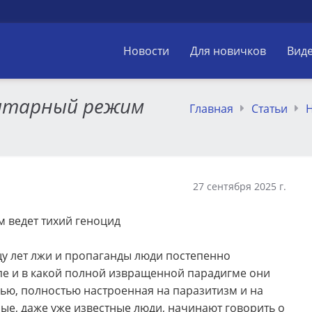
Новости
Для новичков
Вид
зитарный режим
Главная
Статьи
27 сентября 2025 г.
м ведет тихий геноцид
щу лет лжи и пропаганды люди постепенно
опе и в какой полной извращенной парадигме они
ью, полностью настроенная на паразитизм и на
ые, даже уже известные люди, начинают говорить о