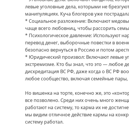
левые уголовные дела, которыми не брезгую
манипуляциях. Куча блогеров уже пострадала 
* Социальное разложение: Включают медовы
чаще всего любовниц, чтобы рассорить семь
* Психологическое давление: Используют на
перевод денег, выборочные повестки в воен
безопасно вернуться в Россию и потом арес
* Юридический произвол: Включают левые у
экстремизме. Кто бы знал, что это — любое д
дискредитация ВС РФ, даже когда о ВС РФ во
любое сообщество, включая семейные пары,
Но вишенка на торте, конечно же, это «конто
все позволено. Среди них очень много женщи
работают на систему, то карма их не достигне
мы видим отличное действие кармы на конкре
систему работал.