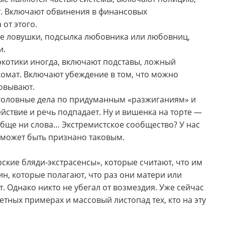
т. Включают обвинения в финансовых
от этого.
е ловушки, подсылка любовника или любовниц,
и.
ркотики иногда, включают подставы, ложный
комат. Включают убеждение в том, что можно
товывают.
головные дела по придуманным «разжиганиям» и
ействие и речь подпадает. Ну и вишенка на торте —
обще ни слова… Экстремистское сообщество? У нас
 может быть признано таковым.
рские бляди-экстрасенсы», которые считают, что им
н, которые полагают, что раз они матери или
т. Однако никто не убегал от возмездия. Уже сейчас
тных примерах и массовый листопад тех, кто на эту