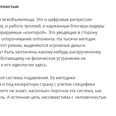
ечностью
и всеобъемлюща. Это и цифровые репрессии
а), и работа троллей, и карманные блогеры-лидеры
урируемые «конторой». Это уводящие в сторону
, опорочивание оппонента. На тысячи методик
от режим, выделяются огромные деньги.
гут быть заплачены какому-нибудь раскрученному
работающему на физическое устранение не
 и его идеологии здесь.
ой системы подавления. Ее методики
 и под конкретную страну с учетом специфики
кто не знает, насколько порочна эта система, как
ель. А истинная цель несовместима с человечностью