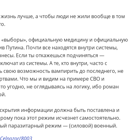
ь жизнь лучше, а чтобы люди не жили вообще в том
то.
 в «выборы», официальную медицину и официальную
в Путина. Почти все находятся внутри системы,
несы. Если ты откажешься подчиняться —
ючат из системы. А те, кто внутри, часто с
ь свою возможность вампирить до последнего, не
ртвами. Что мы и видим на примере СВО и
то угодно, не оглядываясь на логику, ибо роман
ой.
раскрытия информации должна быть поставлена и
орому пока этот режим исчезнет самостоятельно.
ный паразитарный режим — (силовой) военный.
eoCelnozor/8003