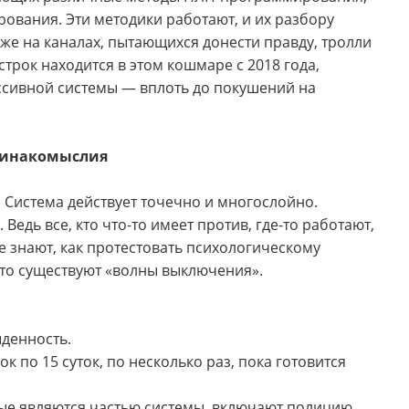
ования. Эти методики работают, и их разбору
е на каналах, пытающихся донести правду, тролли
строк находится в этом кошмаре с 2018 года,
ссивной системы — вплоть до покушений на
 инакомыслия
 Система действует точечно и многослойно.
едь все, кто что-то имеет против, где-то работают,
е знают, как протестовать психологическому
что существуют «волны выключения».
ыденность.
к по 15 суток, по несколько раз, пока готовится
рые являются частью системы, включают полицию,