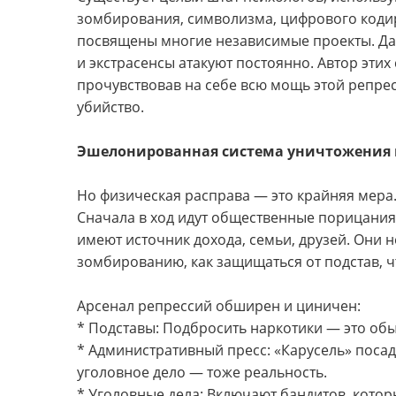
зомбирования, символизма, цифрового кодир
посвящены многие независимые проекты. Даж
и экстрасенсы атакуют постоянно. Автор этих 
прочувствовав на себе всю мощь этой репре
убийство.
Эшелонированная система уничтожения
Но физическая расправа — это крайняя мера.
Сначала в ход идут общественные порицания. В
имеют источник дохода, семьи, друзей. Они н
зомбированию, как защищаться от подстав, 
Арсенал репрессий обширен и циничен:
* Подставы: Подбросить наркотики — это об
* Административный пресс: «Карусель» посадо
уголовное дело — тоже реальность.
* Уголовные дела: Включают бандитов, кото