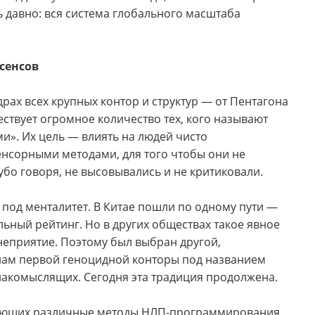
ь давно: вся система глобального масштаба
сенсов
драх всех крупных контор и структур — от Пентагона
ествует огромное количество тех, кого называют
ми». Их цель — влиять на людей чисто
енсорными методами, для того чтобы они не
бо говоря, не высовывались и не критиковали.
 под менталитет. В Китае пошли по одному пути —
льный рейтинг. Но в других обществах такое явное
еприятие. Поэтому был выбран другой,
енам первой геноцидной конторы под названием
инакомыслящих. Сегодня эта традиция продолжена.
зующих различные методы НЛП-программирования,