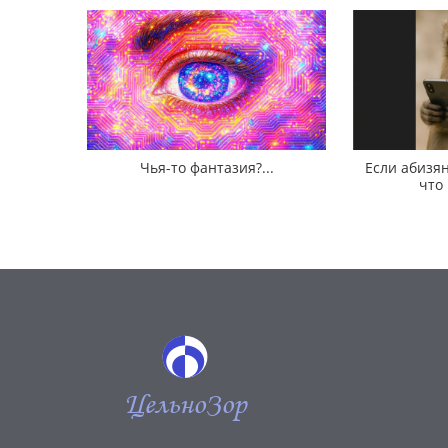
Чья-то фантазия?...
Если абизян
что
ЦельноЗор