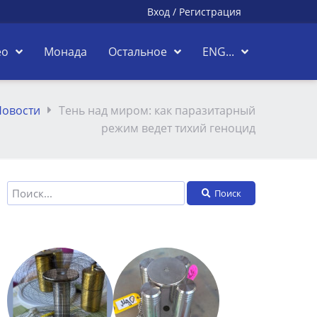
Вход
/
Регистрация
ео
Монада
Остальное
ENG...
Новости
Тень над миром: как паразитарный
режим ведет тихий геноцид
Поиск