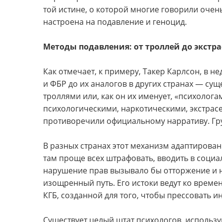
той истине, о которой многие говорили очен
настроена на подавление и геноцид.
Методы подавления: от троллей до экстра
Как отмечает, к примеру, Такер Карлсон, в не
и ФБР до их аналогов в других странах — сущ
троллями или, как он их именует, «психолога
психологическими, наркотическими, экстрас
противоречили официальному нарративу. Гру
В разных странах этот механизм адаптирован
там проще всех штрафовать, вводить в социа
нарушение прав вызывало бы отторжение и н
изощренный путь. Его истоки ведут ко врем
КГБ, созданной для того, чтобы прессовать 
Существует целый штат психологов, исполь