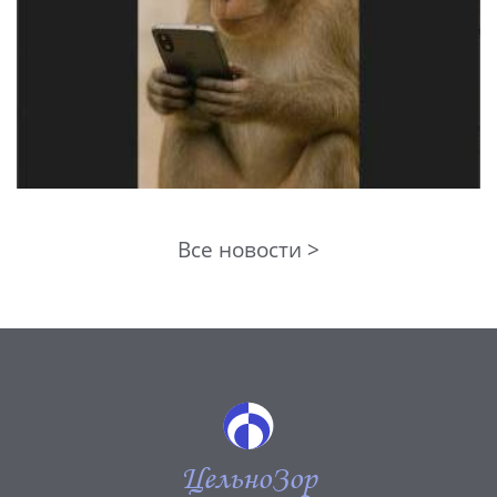
Все новости >
ЦельноЗор