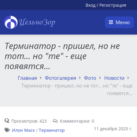
Вход
/
Регистрация
ЦельноЗор
Меню
Терминатор - пришел, но не
тот... но "те" - еще
появятся...
Главная
Фотогалерея
Фото
Новости
Терминатор - пришел, но не тот... но "те" - еще
появятся...
Просмотров: 423
Комментарии: 0
11 декабря 2025 г.
Илон Маск
/
Терминатор