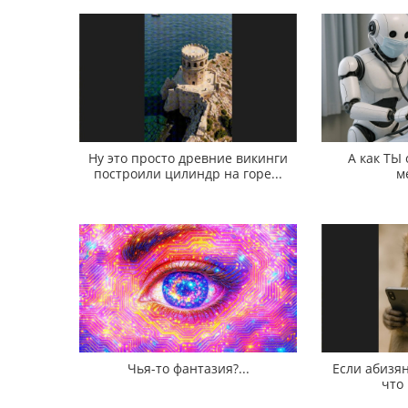
Ну это просто древние викинги
А как ТЫ
построили цилиндр на горе...
м
Чья-то фантазия?...
Если абизян
что