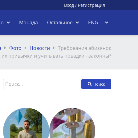
Вход
/
Регистрация
ео
Монада
Остальное
ENG...
я
Фото
Новости
Требования абизянок
 их привычки и учитывать повадки - законны?
Поиск