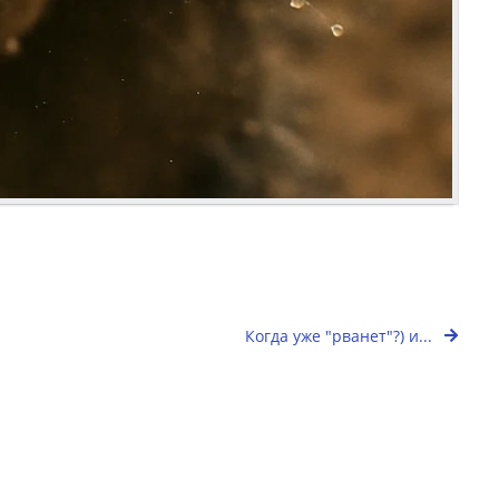
Когда уже "рванет"?) и...