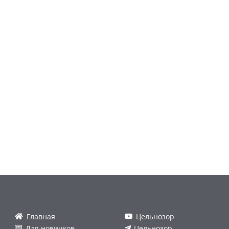
Главная
Цельнозор
Для новичков
Цельнозор