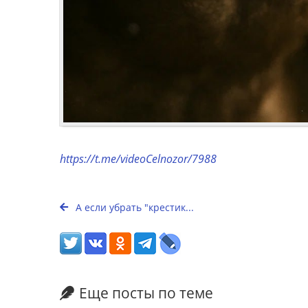
https://t.me/videoCelnozor/7988
А если убрать "крестик...
Еще посты по теме