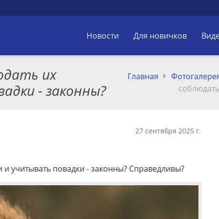
Новости
Для новичков
Вид
юдать их
Главная
Фотогалере
адки - законны?
соблюдать
27 сентября 2025 г.
 и учитывать повадки - законны? Справедливы?